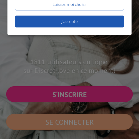
Laissez-moi choisir
J'accepte
1811 utilisateurs en ligne
sur Discret-love en ce moment!
S‘INSCRIRE
SE CONNECTER