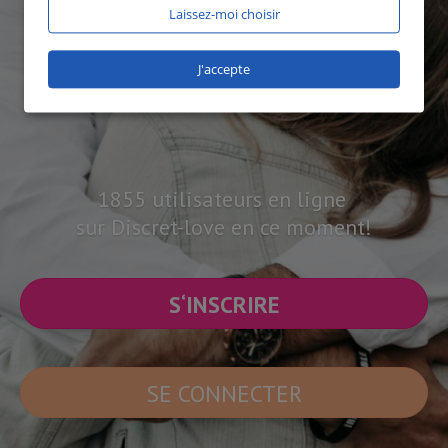
Laissez-moi choisir
J'accepte
1855 utilisateurs en ligne
sur Discret-love en ce moment!
S‘INSCRIRE
SE CONNECTER