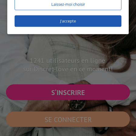
Laissez-moi choisir
J'accepte
1241 utilisateurs en ligne
sur Discret-love en ce moment!
S‘INSCRIRE
SE CONNECTER