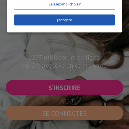
Laissez-moi choisir
J'accepte
1297 utilisateurs en ligne
sur Discret-love en ce moment!
S‘INSCRIRE
SE CONNECTER