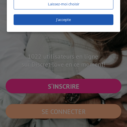
Laissez-moi choisir
J'accepte
1022 utilisateurs en ligne
sur Discret-love en ce moment!
S‘INSCRIRE
SE CONNECTER