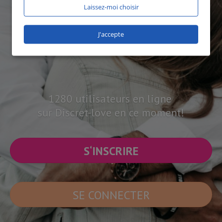
Laissez-moi choisir
J'accepte
1280 utilisateurs en ligne
sur Discret-love en ce moment!
S‘INSCRIRE
SE CONNECTER